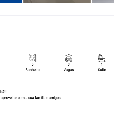
5
3
1
s
Banheiro
Vagas
Suite
hã!!!
aproveitar com a sua família e amigos...