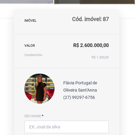
Cód. imóvel: 87
IMÓVEL
R$ 2.600.000,00
VALOR
Condomínio
R$ 1.200,00
Flávia Portugal de
Oliveira Sant'Anna
(27) 99297-6756
SEU NOME
*