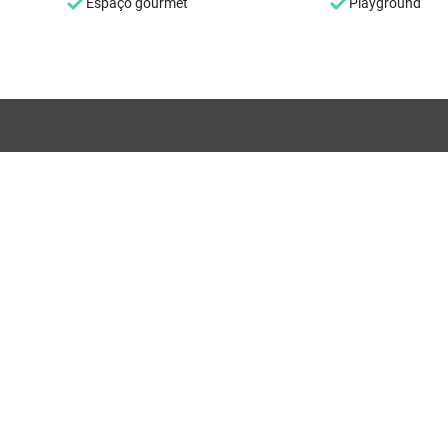
Espaço gourmet
Playground
Enco
ideal