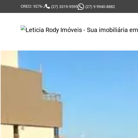
CRECI: 9276-J
(27) 3319-9595
(27) 9 9940-8882