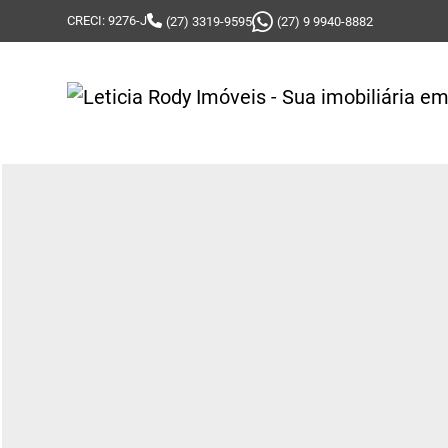
CRECI: 9276-J
(27) 3319-9595
(27) 9 9940-8882