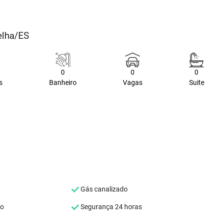
elha/ES
0
0
0
s
Banheiro
Vagas
Suite
Gás canalizado
co
Segurança 24 horas