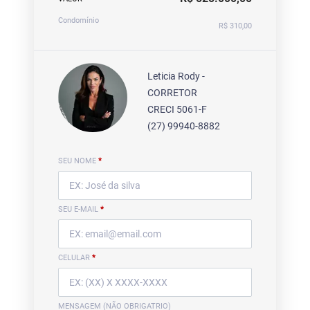
Condomínio
R$ 310,00
Leticia Rody -
CORRETOR
CRECI 5061-F
(27) 99940-8882
SEU NOME
*
SEU E-MAIL
*
CELULAR
*
MENSAGEM (NÃO OBRIGATRIO)