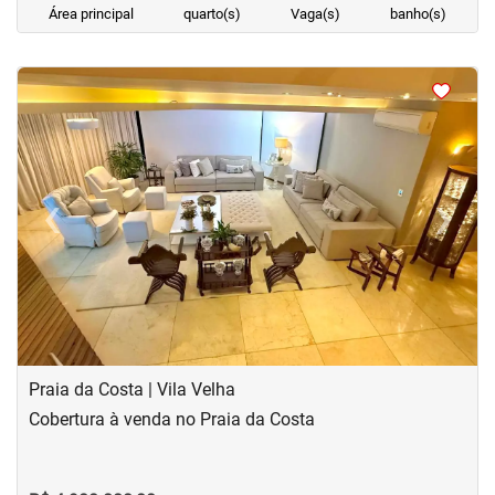
Área principal
quarto(s)
Vaga(s)
banho(s)
<
<
<
<
‹
›
Previous
Next
Praia da Costa | Vila Velha
Cobertura à venda no Praia da Costa