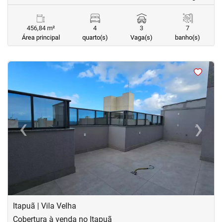
456,84 m²
4
3
7
Área principal
quarto(s)
Vaga(s)
banho(s)
<
<
<
<
‹
›
Previous
Next
Itapuã | Vila Velha
Cobertura à venda no Itapuã