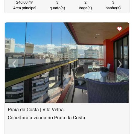
240,00 m²
3
2
3
Área principal
quarto(s)
Vaga(s)
banho(s)
<
<
<
<
‹
›
Previous
Next
Praia da Costa | Vila Velha
Cobertura à venda no Praia da Costa