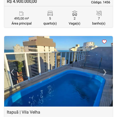
R$ 4.900.000,00
Código. 1456
Código. 1456
495,00 m²
5
2
7
Área principal
quarto(s)
Vaga(s)
banho(s)
<
<
<
<
‹
›
Previous
Next
Itapuã | Vila Velha