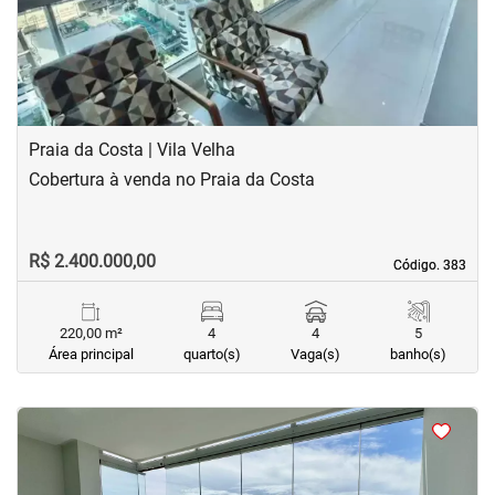
Praia da Costa | Vila Velha
Cobertura à venda no Praia da Costa
R$ 2.400.000,00
Código. 383
Código. 383
220,00 m²
4
4
5
Área principal
quarto(s)
Vaga(s)
banho(s)
<
<
<
<