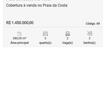
Cobertura à venda no Praia da Costa
R$ 1.450.000,00
Código. 69
Código. 69
280,00 m²
3
2
2
Área principal
quarto(s)
Vaga(s)
banho(s)