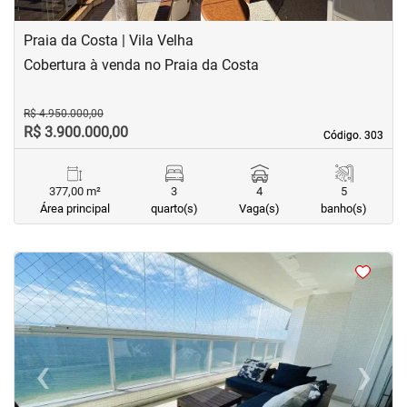
Praia da Costa | Vila Velha
Cobertura à venda no Praia da Costa
R$ 4.950.000,00
R$ 3.900.000,00
Código. 303
Código. 303
377,00 m²
3
4
5
Área principal
quarto(s)
Vaga(s)
banho(s)
<
<
<
<
‹
›
Previous
Next