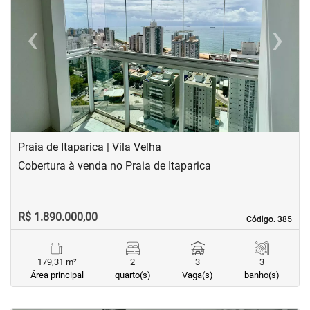
‹
›
Previous
Next
Praia de Itaparica | Vila Velha
Cobertura à venda no Praia de Itaparica
R$ 1.890.000,00
Código. 385
Código. 385
179,31 m²
2
3
3
Área principal
quarto(s)
Vaga(s)
banho(s)