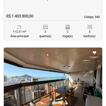
R$ 1.403.800,00
Código. 340
Código. 340
113,31 m²
3
2
3
Área principal
quarto(s)
Vaga(s)
banho(s)
<
<
<
<
‹
›
Previous
Next