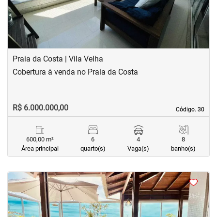
Praia da Costa | Vila Velha
Cobertura à venda no Praia da Costa
R$ 6.000.000,00
Código. 30
Código. 30
600,00 m²
6
4
8
Área principal
quarto(s)
Vaga(s)
banho(s)
<
<
<
<