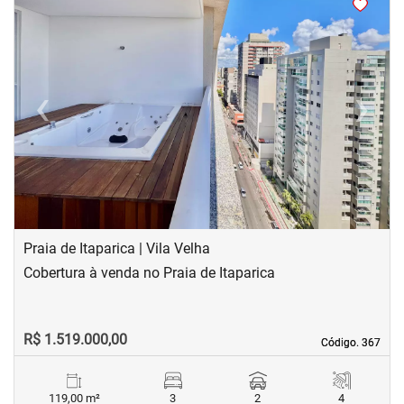
‹
›
Previous
Next
Praia de Itaparica | Vila Velha
Cobertura à venda no Praia de Itaparica
R$ 1.519.000,00
Código. 367
Código. 367
119,00 m²
3
2
4