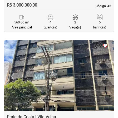
R$ 3.000.000,00
Código. 45
Código. 45
560,00 m²
4
2
5
Área principal
quarto(s)
Vaga(s)
banho(s)
‹
›
Previous
Next
Praia da Costa | Vila Velha