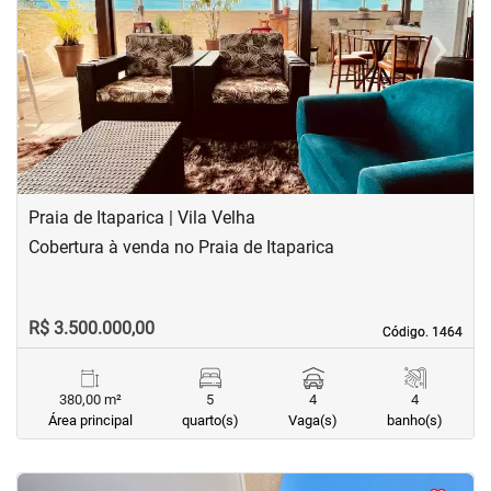
‹
›
Previous
Next
Praia de Itaparica | Vila Velha
Cobertura à venda no Praia de Itaparica
R$ 3.500.000,00
Código. 1464
Código. 1464
380,00 m²
5
4
4
Área principal
quarto(s)
Vaga(s)
banho(s)
<
<
<
<