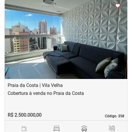
<
<
<
<
‹
›
Previous
Next
Praia da Costa | Vila Velha
Cobertura à venda no Praia da Costa
R$ 2.500.000,00
Código. 358
Código. 358