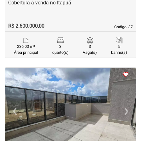
Cobertura à venda no Itapuã
R$ 2.600.000,00
Código. 87
Código. 87
236,00 m²
3
3
5
Área principal
quarto(s)
Vaga(s)
banho(s)
<
<
<
<
‹
›
Previous
Next