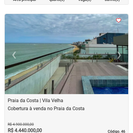
<
<
<
<
‹
›
Previous
Next
Praia da Costa | Vila Velha
Cobertura à venda no Praia da Costa
R$ 4.900.000,00
R$ 4.440.000,00
Código. 46
Código. 46