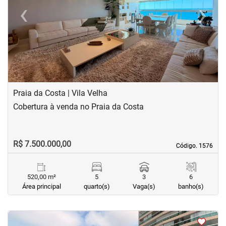
‹
›
Previous
Next
Praia da Costa | Vila Velha
Cobertura à venda no Praia da Costa
R$ 7.500.000,00
Código. 1576
Código. 1576
520,00 m²
5
3
6
Área principal
quarto(s)
Vaga(s)
banho(s)
<
<
<
<