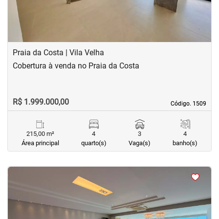
Praia da Costa | Vila Velha
Cobertura à venda no Praia da Costa
R$ 1.999.000,00
Código. 1509
Código. 1509
215,00 m²
4
3
4
Área principal
quarto(s)
Vaga(s)
banho(s)
<
<
<
<