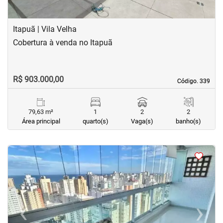
Itapuã | Vila Velha
Cobertura à venda no Itapuã
R$ 903.000,00
Código. 339
Código. 339
79,63 m²
1
2
2
Área principal
quarto(s)
Vaga(s)
banho(s)
<
<
<
<
‹
›
Previous
Next