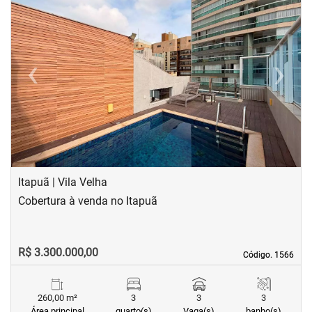
‹
›
Previous
Next
Itapuã | Vila Velha
Cobertura à venda no Itapuã
R$ 3.300.000,00
Código. 1566
Código. 1566
260,00 m²
3
3
3
Área principal
quarto(s)
Vaga(s)
banho(s)