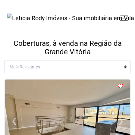
Coberturas, à venda na Região da
Grande Vitória
<
<
<
<
‹
›
Previous
Next